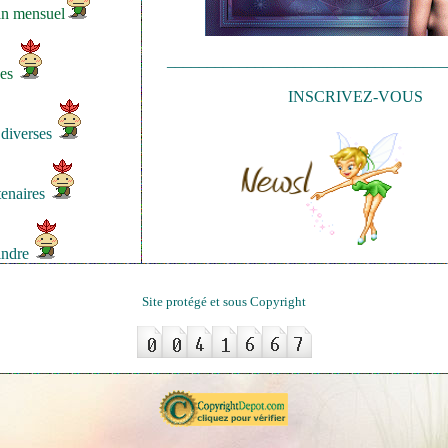
an mensuel
___________________________________
bes
INSCRIVEZ-VOUS
 diverses
tenaires
indre
Site protégé et sous Copyright