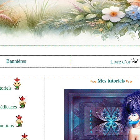
Bannières
Livre d’or
Mes tutoriels
oriels
dédicacés
uctions