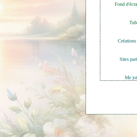
Fond d'écr
Tu
Créations
Sites par
Me jo