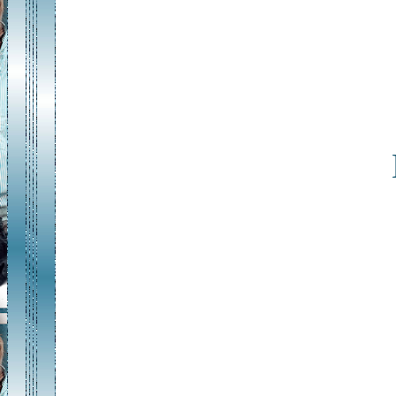
___________________