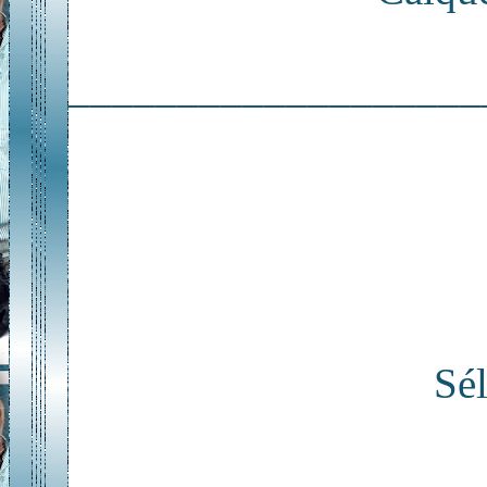
___________________
Sél