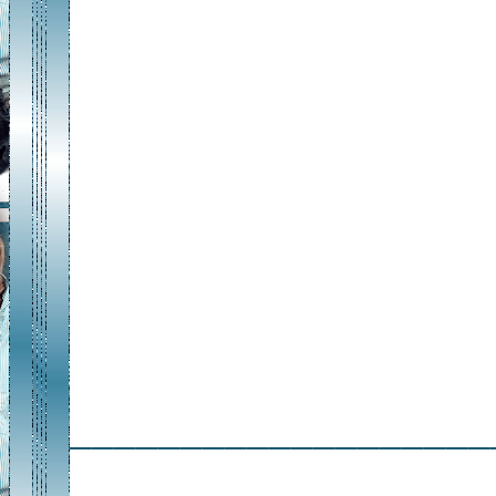
___________________