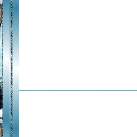
___________________