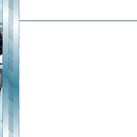
___________________