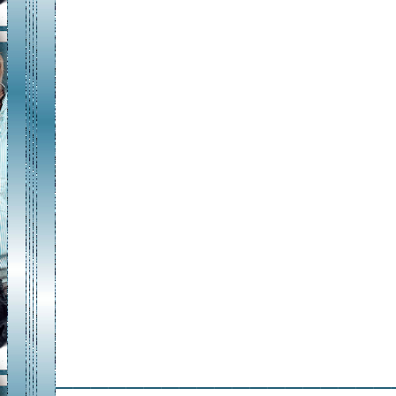
___________________