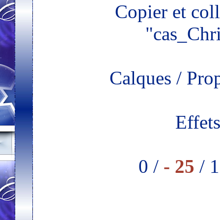
Copier et col
"cas_Chr
Calques / Pro
Effet
0 /
- 25
/ 1