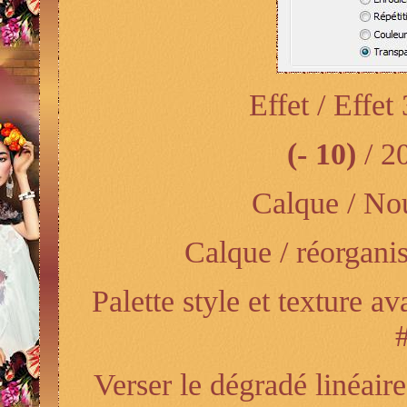
Effet / Effe
(- 10)
/ 20
Calque / Nou
Calque / réorganis
Palette style et texture 
Verser le dégradé linéair